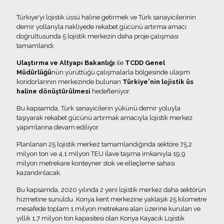
Türkiye'yi lojistik üssü haline getirmek ve Türk sanayicilerinin
demir yollarıyla nakliyede rekabet gücünü artırma amacı
doğrultusunda 5 lojistik merkezin daha proje çalışması
tamamlandı.
Ulaştırma ve Altyapı Bakanlığı
ile
TCDD Genel
Müdürlüğü
nün yürüttüğü çalışmalarla bölgesinde ulaşım
koridorlarının merkezinde bulunan
Türkiye'nin lojistik üs
haline dönüştürülmesi
hedefleniyor.
Bu kapsamda, Türk sanayicilerin yükünü demir yoluyla
taşıyarak rekabet gücünü artırmak amacıyla lojistik merkez
yapımlarına devam ediliyor.
Planlanan 25 lojistik merkez tamamlandığında sektöre 75,2
milyon ton ve 4,1 milyon TEU ilave taşıma imkanıyla 19,9
milyon metrekare konteyner stok ve elleçleme sahası
kazandırılacak.
Bu kapsamda, 2020 yılında 2 yeni lojistik merkez daha sektörün
hizmetine sunuldu. Konya kent merkezine yaklaşık 25 kilometre
mesafede toplam 1 milyon metrekare alan üzerine kurulan ve
yıllık 1,7 milyon ton kapasitesi olan Konya Kayacık Lojistik