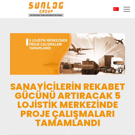
SANAYİCİLERİN REKABET
GÜCÜNÜ ARTIRACAK 5
LOJİSTİK MERKEZİNDE
PROJE ÇALIŞMALARI
TAMAMLANDI