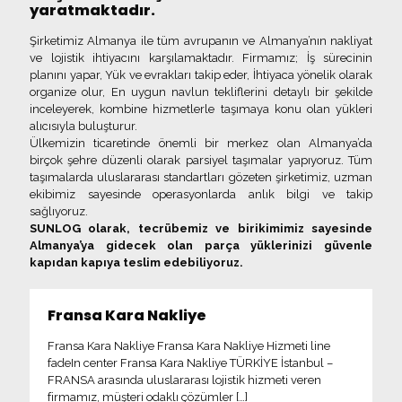
yaratmaktadır.
Şirketimiz Almanya ile tüm avrupanın ve Almanya’nın nakliyat
ve lojistik ihtiyacını karşılamaktadır. Firmamız; İş sürecinin
planını yapar, Yük ve evrakları takip eder, İhtiyaca yönelik olarak
organize olur, En uygun navlun tekliflerini detaylı bir şekilde
inceleyerek, kombine hizmetlerle taşımaya konu olan yükleri
alıcısıyla buluşturur.
Ülkemizin ticaretinde önemli bir merkez olan Almanya’da
birçok şehre düzenli olarak parsiyel taşımalar yapıyoruz. Tüm
taşımalarda uluslararası standartları gözeten şirketimiz, uzman
ekibimiz sayesinde operasyonlarda anlık bilgi ve takip
sağlıyoruz.
SUNLOG olarak, tecrübemiz ve birikimimiz sayesinde
Almanya’ya gidecek olan parça yüklerinizi güvenle
kapıdan kapıya teslim edebiliyoruz.
Fransa Kara Nakliye
Fransa Kara Nakliye Fransa Kara Nakliye Hizmeti line
fadeIn center Fransa Kara Nakliye TÜRKİYE İstanbul –
FRANSA arasında uluslararası lojistik hizmeti veren
firmamız, müşteri odaklı çözümler
[…]