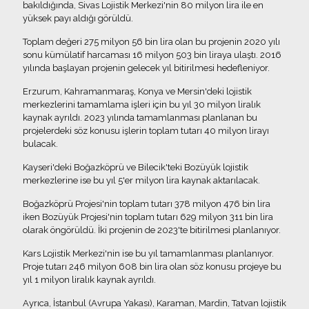
bakıldığında, Sivas Lojistik Merkezi'nin 80 milyon lira ile en
yüksek payı aldığı görüldü.
Toplam değeri 275 milyon 56 bin lira olan bu projenin 2020 yılı
sonu kümülatif harcaması 16 milyon 503 bin liraya ulaştı. 2016
yılında başlayan projenin gelecek yıl bitirilmesi hedefleniyor.
Erzurum, Kahramanmaraş, Konya ve Mersin'deki lojistik
merkezlerini tamamlama işleri için bu yıl 30 milyon liralık
kaynak ayrıldı. 2023 yılında tamamlanması planlanan bu
projelerdeki söz konusu işlerin toplam tutarı 40 milyon lirayı
bulacak.
Kayseri'deki Boğazköprü ve Bilecik'teki Bozüyük lojistik
merkezlerine ise bu yıl 5'er milyon lira kaynak aktarılacak.
Boğazköprü Projesi'nin toplam tutarı 378 milyon 476 bin lira
iken Bozüyük Projesi'nin toplam tutarı 629 milyon 311 bin lira
olarak öngörüldü. İki projenin de 2023'te bitirilmesi planlanıyor.
Kars Lojistik Merkezi'nin ise bu yıl tamamlanması planlanıyor.
Proje tutarı 246 milyon 608 bin lira olan söz konusu projeye bu
yıl 1 milyon liralık kaynak ayrıldı.
Ayrıca, İstanbul (Avrupa Yakası), Karaman, Mardin, Tatvan lojistik