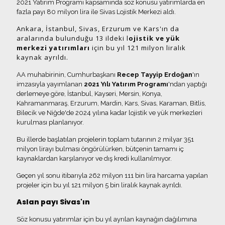
2021 Yatırım Programı kapsamında söz konusu yatırımlarda en
fazla payı 80 milyon lira ile Sivas Lojistik Merkezi aldı.
Ankara, İstanbul, Sivas, Erzurum ve Kars'ın da
aralarında bulunduğu 13 ildeki l
ojistik ve yük
merkezi yatırımları
için bu yıl 121 milyon liralık
kaynak ayrıldı.
AA muhabirinin, Cumhurbaşkanı
Recep Tayyip Erdoğan
'ın
imzasıyla yayımlanan
2021 Yılı Yatırım Programı
'ndan yaptığı
derlemeye göre, İstanbul, Kayseri, Mersin, Konya,
Kahramanmaraş, Erzurum, Mardin, Kars, Sivas, Karaman, Bitlis,
Bilecik ve Niğde'de 2024 yılına kadar lojistik ve yük merkezleri
kurulması planlanıyor.
Bu illerde başlatılan projelerin toplam tutarının 2 milyar 351
milyon lirayı bulması öngörülürken, bütçenin tamamı iç
kaynaklardan karşılanıyor ve dış kredi kullanılmıyor.
Geçen yıl sonu itibarıyla 262 milyon 111 bin lira harcama yapılan
projeler için bu yıl 121 milyon 5 bin liralık kaynak ayrıldı.
Aslan payı Sivas'ın
Söz konusu yatırımlar için bu yıl ayrılan kaynağın dağılımına