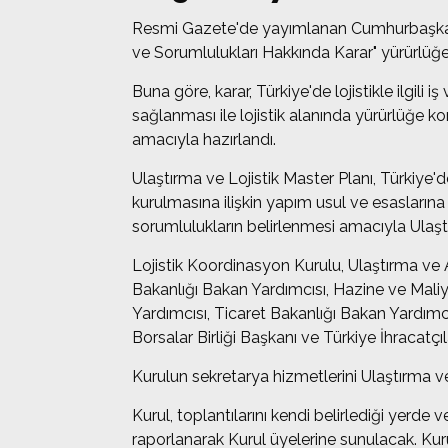
Resmi Gazete'de yayımlanan Cumhurbaşkanı Ka
ve Sorumlulukları Hakkında Karar" yürürlüğ
Buna göre, karar, Türkiye'de lojistikle ilgil
sağlanması ile lojistik alanında yürürlüğe ko
amacıyla hazırlandı.
Ulaştırma ve Lojistik Master Planı, Türkiye'de
kurulmasına ilişkin yapım usul ve esaslarına t
sorumlulukların belirlenmesi amacıyla Ulaş
Lojistik Koordinasyon Kurulu, Ulaştırma ve A
Bakanlığı Bakan Yardımcısı, Hazine ve Maliye
Yardımcısı, Ticaret Bakanlığı Bakan Yardımc
Borsalar Birliği Başkanı ve Türkiye İhracatç
Kurulun sekretarya hizmetlerini Ulaştırma ve
Kurul, toplantılarını kendi belirlediği yerde
raporlanarak Kurul üyelerine sunulacak. Kuru