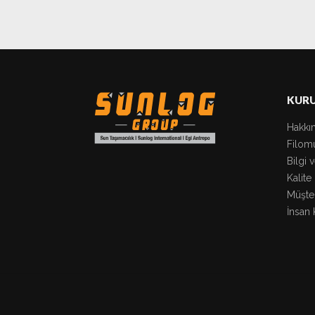
KUR
Hakkı
Filom
Bilgi 
Kalite
Müşter
İnsan 