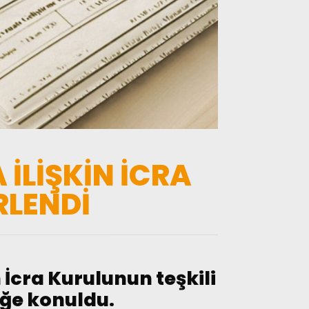
İLİŞKİN İCRA
RLENDİ
 İcra Kurulunun teşkili
üğe konuldu.