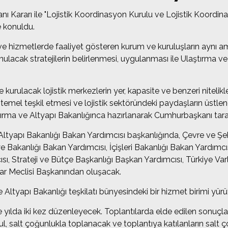
rarı ile "Lojistik Koordinasyon Kurulu ve Lojistik Koordinasy
e konuldu.
i iş ve hizmetlerde faaliyet gösteren kurum ve kuruluşların aynı
nulacak stratejilerin belirlenmesi, uygulanması ile Ulaştırma ve
 kurulacak lojistik merkezlerin yer, kapasite ve benzeri nitelikl
emel teşkil etmesi ve lojistik sektöründeki paydaşların üstlenece
tırma ve Altyapı Bakanlığınca hazırlanarak Cumhurbaşkanı tar
ltyapı Bakanlığı Bakan Yardımcısı başkanlığında, Çevre ve Şehir
 Bakanlığı Bakan Yardımcısı, İçişleri Bakanlığı Bakan Yardımcı
ısı, Strateji ve Bütçe Başkanlığı Başkan Yardımcısı, Türkiye V
ılar Meclisi Başkanından oluşacak.
 Altyapı Bakanlığı teşkilatı bünyesindeki bir hizmet birimi yür
 ve yılda iki kez düzenleyecek. Toplantılarda elde edilen sonuçl
l, salt çoğunlukla toplanacak ve toplantıya katılanların salt 