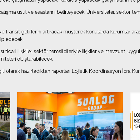
lışma usul ve esaslarını belirleyecek. Üniversiteler, sektör temsil
transit gelirlerini artıracak müşterek konularda kurumlar arası i
akip edecek.
ı ticari ilişkiler, sektör temsilcileriyle ilişkiler ve mevzuat, uy
iteleri oluşturabilecek.
lgili olarak hazırladıktan raporları Lojistik Koordinasyon İcra K