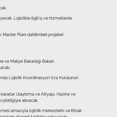
cek.
yecek. Lojistikle ilgili iş ve hizmetlerde
k Master Planı dahilindeki projeleri
ine ve Maliye Bakanlığı Bakan
şacak.
ltında Lojistik Koordinasyon İcra Kurulunun
e kararlar Ulaştırma ve Altyapı, Hazine ve
oybirliğiyle alınacak.
lmesi amacıyla lojistik merkezlerin ve iltisak
ojelerin düzenli takibini sağlayacak.