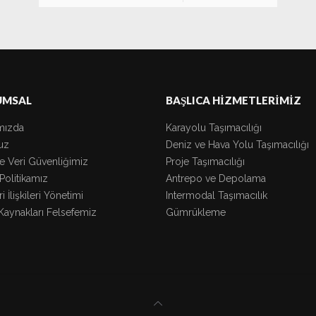
UMSAL
BAŞLICA HİZMETLERİMİZ
mızda
Karayolu Taşımacılığı
uz
Deniz ve Hava Yolu Taşımacılığı
ve Veri Güvenliğimiz
Proje Taşımacılığı
 Politikamız
Antrepo ve Depolama
i İlişkileri Yönetimi
Intermodal Taşımacılık
Kaynakları Felsefemiz
Gümrükleme