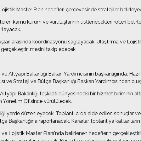
ojistik Master Plan hedefleri çerçevesinde stratejiler belirleye
steren kamu kurum ve kuruluşlarının üstlenecekleri rolleri belirle
rlayacak.
ruluşları arasında koordinasyonu sağlayacak. Ulaştırma ve Lojisti
 gerçekleştirilmesini takip edecek.
a ve Altyapı Bakanlığı Bakan Yardımcısının başkanlığında, Haz
ısı ve Strateji ve Bütçe Başkanlığı Başkan Yardımcısından olu
Altyapı Bakanlığı teşkilatı bünyesindeki bir hizmet biriminin a
m Yönetim Ofisince yürütülecek.
rlediği yerde düzenleyecek. Toplantılarda elde edilen sonuçlar v
tçe Başkanlığına raporlanacak. Kararlar, toplantıya katılanların 
ve Lojistik Master Planı'nda belirlenen hedeflerin gerçekleştiri
ekli çalışmaları yapacak. Kurulda yapılacak çalışmaların ve pr