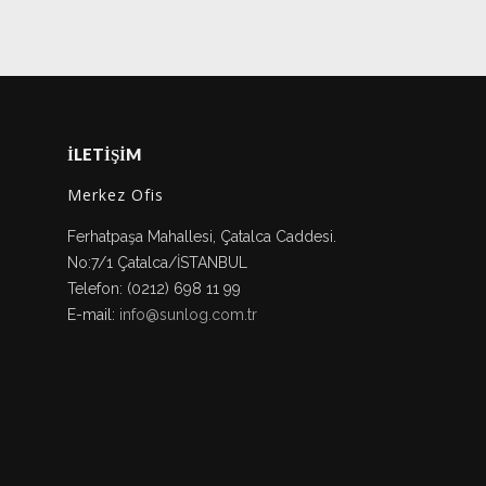
İLETİŞİM
Merkez Ofis
Ferhatpaşa Mahallesi, Çatalca Caddesi.
No:7/1 Çatalca/İSTANBUL
Telefon: (0212) 698 11 99
E-mail:
info@sunlog.com.tr