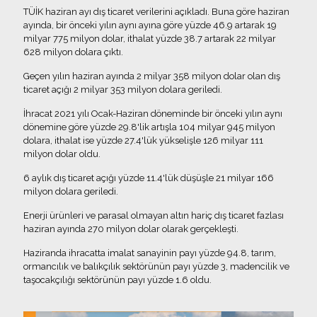
TÜİK haziran ayı dış ticaret verilerini açıkladı. Buna göre haziran
ayında, bir önceki yılın aynı ayına göre yüzde 46.9 artarak 19
milyar 775 milyon dolar, ithalat yüzde 38.7 artarak 22 milyar
628 milyon dolara çıktı.
Geçen yılın haziran ayında 2 milyar 358 milyon dolar olan dış
ticaret açığı 2 milyar 353 milyon dolara geriledi.
İhracat 2021 yılı Ocak-Haziran döneminde bir önceki yılın aynı
dönemine göre yüzde 29.8'lik artışla 104 milyar 945 milyon
dolara, ithalat ise yüzde 27.4'lük yükselişle 126 milyar 111
milyon dolar oldu.
6 aylık dış ticaret açığı yüzde 11.4'lük düşüşle 21 milyar 166
milyon dolara geriledi.
Enerji ürünleri ve parasal olmayan altın hariç dış ticaret fazlası
haziran ayında 270 milyon dolar olarak gerçekleşti.
Haziranda ihracatta imalat sanayinin payı yüzde 94.8, tarım,
ormancılık ve balıkçılık sektörünün payı yüzde 3, madencilik ve
taşocakçılığı sektörünün payı yüzde 1.6 oldu.