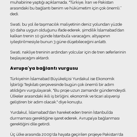
muhabirine yaptığı açıklamada, "Türkiye, İran ve Pakistan
arasındaki bu bağlantı benim ve hükümetim için çok önemli.”
dedi.
Swati, bu yol ile taşımacılık maliyetinin deniz yolundan yüzde
50 daha uygun olduğunu ifade ederek, şimdilik İslamabad’dan
kalkan trenin 10 günde İstanbul’a varacağını, altyapının
iyileştirilmesiyle bunun 3 güne düşebileceğini anlattı.
Swati, nakliye treninin ardından yolcular için de tren seferlerinin
başlayacağını aktardı.
Avrupa'ya bağlantı vurgusu
Türkiye’nin İslamabad Büyükelçisi Yurdakul ise Ekonomik
İşbirliği Teşkilatı çerçevesinde bugün çok önemli bir adım
atıldığını vurgulayarak, "Bu proje uzun zamandır gündemdeydi.
Ülkeler arasındaki ikili iş birliğini, ekonomik ve ticari alışverişi
geliştiren bir adım olacak." diye konuştu.
Yurdakul, İslamabad'dan hareket eden trenin İstanbul’da
durmaması gerektiğine işaret ederek, Avrupa’ya bağlanması
gerektiğini dile getirdi.
Üç ülke arasında 2009'da hayata geçirilen projeye Pakistan'da