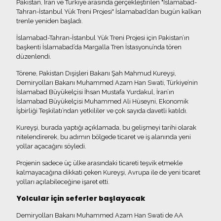
Pakistan, İran ve Türkiye arasında gerçekleştirilen "İslamabad-
Tahran-İstanbul Yük Treni Projesi" İslamabad’dan bugün kalkan
trenle yeniden başladı.
İslamabad-Tahran-İstanbul Yük Treni Projesi için Pakistan’ın
başkenti İslamabad’da Margalla Tren İstasyonu’nda tören
düzenlendi.
Törene, Pakistan Dışişleri Bakanı Şah Mahmud Kureyşi,
Demiryolları Bakanı Muhammed Azam Han Swati, Türkiye’nin
İslamabad Büyükelçisi İhsan Mustafa Yurdakul, İran’ın
İslamabad Büyükelçisi Muhammed Ali Hüseyni, Ekonomik
İşbirliği Teşkilatı’ndan yetkililer ve çok sayıda davetli katıldı.
Kureyşi, burada yaptığı açıklamada, bu gelişmeyi tarihi olarak
nitelendirerek, bu adımın bölgede ticaret ve iş alanında yeni
yollar açacağını söyledi.
Projenin sadece üç ülke arasındaki ticareti teşvik etmekle
kalmayacağına dikkati çeken Kureyşi, Avrupa ile de yeni ticaret
yolları açılabileceğine işaret etti.
Yolcular için seferler başlayacak
Demiryolları Bakanı Muhammed Azam Han Swati de AA