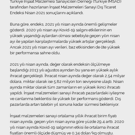
Türkiye İnşaat Malzemesi Sanayicileri Derneği (Türkiye İMSAD)
tarafından hazırlanan İnşaat Malzemeleri Sanayi Dış Ticaret
Endeksi Nisan 2021 sonuçlarını açıklandı.
Buna göre, endeks, 2021 yılı nisan ayında önemli gelişmeler
gösterdi. 2020 yılı nisan ayı Kovid-19 salgını etkilerinin en
yüksek yaşandığı aylardan olması sebebiyle geçen yılın nisan
ayı ile yapılan karşılaştırmalarda yüksek artışlar gerçekleşti.
Ancak 2021 yılı nisan ayı verileri, baz etkisinden de öte yüksek
bir performansa sahne oldu.
2021 yılı nisan ayında, değer olarak endeksin ölçülmeye
başlandığı 2013 yılı ağustos ayından bu yana en yüksek aylık
ihracat gerçekleşti. İhracat nisan ayında değer olarak 2,54 milyar
dolara, miktar olarak ise 5,82 milyon ton seviyesine ulaştı. Nisan
ayında miktar olarak tüm zamanların en yüksek ikinci ihracatı
yapıldı. İnşaat malzemeleri sanayi ihracatı pazarlardaki iyileşme
ve canlanma beklentisi ile yüksek bir performans gösterdi. Dış
pazarlarda artan talebin yıl sonuna kadar sürmesi bekleniyor.
İnşaat malzemeleri sanayi ortalama yıllık ihracat birim fiyatı
nisan ayında, geçen yılın nisan ayına göre yüzde 29,4 arttı. 2020
yılı nisan ayında Kovid-19 salgınının etkisi ile ortalama ihracat
fiyatları önemli ölçüde düşmüş ve 0,34 dolar/kg olmuştu.