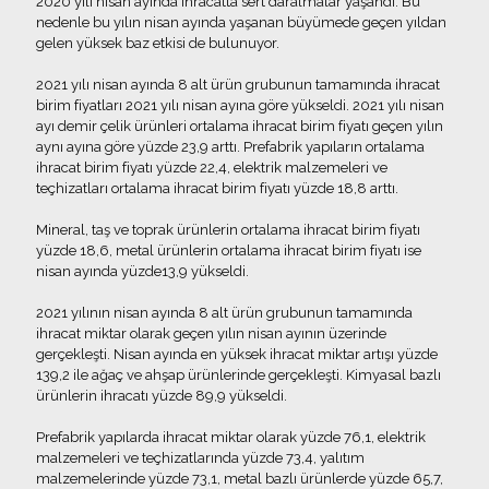
2020 yılı nisan ayında ihracatta sert daralmalar yaşandı. Bu
nedenle bu yılın nisan ayında yaşanan büyümede geçen yıldan
gelen yüksek baz etkisi de bulunuyor.
2021 yılı nisan ayında 8 alt ürün grubunun tamamında ihracat
birim fiyatları 2021 yılı nisan ayına göre yükseldi. 2021 yılı nisan
ayı demir çelik ürünleri ortalama ihracat birim fiyatı geçen yılın
aynı ayına göre yüzde 23,9 arttı. Prefabrik yapıların ortalama
ihracat birim fiyatı yüzde 22,4, elektrik malzemeleri ve
teçhizatları ortalama ihracat birim fiyatı yüzde 18,8 arttı.
Mineral, taş ve toprak ürünlerin ortalama ihracat birim fiyatı
yüzde 18,6, metal ürünlerin ortalama ihracat birim fiyatı ise
nisan ayında yüzde13,9 yükseldi.
2021 yılının nisan ayında 8 alt ürün grubunun tamamında
ihracat miktar olarak geçen yılın nisan ayının üzerinde
gerçekleşti. Nisan ayında en yüksek ihracat miktar artışı yüzde
139,2 ile ağaç ve ahşap ürünlerinde gerçekleşti. Kimyasal bazlı
ürünlerin ihracatı yüzde 89,9 yükseldi.
Prefabrik yapılarda ihracat miktar olarak yüzde 76,1, elektrik
malzemeleri ve teçhizatlarında yüzde 73,4, yalıtım
malzemelerinde yüzde 73,1, metal bazlı ürünlerde yüzde 65,7,