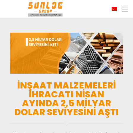
İNŞAAT MALZEMELERİ
İHRACATI NİSAN
AYINDA 2,5 MİLYAR
DOLAR SEVİYESİNİ AŞTI