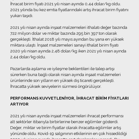
İhracat birim fiyatı 2021 yılı nisan ayında 0,44 dolar/kg oldu.
2021 yılında bu kez emtia fiyatlarındaki artış ihracat birim fiyatını
yukarı taşıdı.
2021 yılı nisan ayında inşaat malzemeleri ithalatı değer bazında
722 milyon dolar ve miktar bazında 295 bin 397 ton olarak
gerçekleşti. İthalat 2018 yılı mayıs ayından bu yana en yüksek
miktara ulaştı. İnşaat malzemeleri sanayi ithalat birim fiyatı
2020 yılı nisan ayında 2,48 dolar/kg iken 2021 yılı nisan ayında
2,44 dolar/kg oldu.
Pazarlarda aşılama ve iyileşme beklentileri ile talep artışı
sürerken buna bağlı olarak nisan ayında inşaat malzemeleri
ürünlerinde son yılların en yüksek dış ticareti gerçekleşti.
İhracatta yüksek seviyelerin sürmesi öngörülüyor.
PERFORMANS KUVVETLENİYOR, İHRACAT BİRİM FİYATLARI
ARTIYOR
2021 yılı nisan ayında inşaat malzemeleri ihracat performansı
alt sektörler itibarıyla birbirlerine benzer eğilimler gösterdi.
Değer, miktar ve birim fiyatlar olarak ihracatta eğilimler artış
yönünde oldu. Kovid-19 salgınının etkilerinin en çok hissedildiği