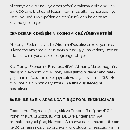
Almanya'daki bir nakliye aracı şoförü ortalama 2 bin 400 ile 2
bin 600 avro brüt ücret kazanırken, masrafları ayrıca ödeniyor.
Baltık ve Doğu Avrupa’dan gelen sürücülerin ise daha az
kazandığı biliniyor.
DEMOGRAFİK DEĞİŞİMİN EKONOMİK BÜYÜMEYE ETKİSİ
Almanya Federal İstatistik Ofisi'nin (Destatis) projeksiyonunda,
ülkede toplam emeklilerin sayısının 2035 yılına kadar yüzde 22
artarak 20 milyona yükseleceği öngörülüyor.
Kiel Dünya Ekonomisi Enstitüsü (IfW), Almanya’da demografik
değişimin ekonomik büyümeyi yavaşlattığını değerlendirerek,
yaşlanan nüfusunun ülke gayrisafi yurt içi hasılasının (GSYH)
büyüme hızını 2026’da yüzde 0,9 altına düşüreceğini
hesaplıyor.
60 BİN İLE 80 BİN ARASINDA TIR ŞOFÖRÜ EKSİKLİĞİ VAR
Federal Yük Taşımacılığı, Lojistik ve Bertaraf Birliği'nin (BGL)
Yönetim Kurulu Sözcüsü Prof. Dr. Dirk Engelhardt, AA
muhabirine yaptığı açıklamada, Almanya'da halihazırda 60 bin
ile 80 bin arasında tır şoförü eksikliği olduğunu hesapladıklarını