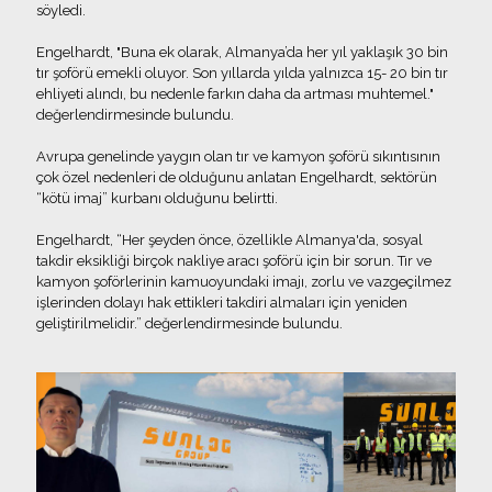
söyledi.
Engelhardt, "Buna ek olarak, Almanya’da her yıl yaklaşık 30 bin
tır şoförü emekli oluyor. Son yıllarda yılda yalnızca 15- 20 bin tır
ehliyeti alındı, bu nedenle farkın daha da artması muhtemel."
değerlendirmesinde bulundu.
Avrupa genelinde yaygın olan tır ve kamyon şoförü sıkıntısının
çok özel nedenleri de olduğunu anlatan Engelhardt, sektörün
“kötü imaj” kurbanı olduğunu belirtti.
Engelhardt, “Her şeyden önce, özellikle Almanya'da, sosyal
takdir eksikliği birçok nakliye aracı şoförü için bir sorun. Tır ve
kamyon şoförlerinin kamuoyundaki imajı, zorlu ve vazgeçilmez
işlerinden dolayı hak ettikleri takdiri almaları için yeniden
geliştirilmelidir.” değerlendirmesinde bulundu.