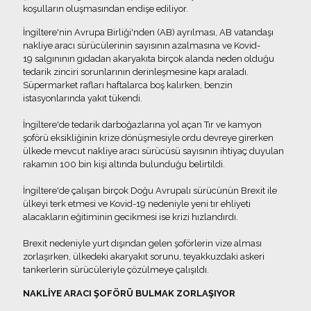
koşulların oluşmasından endişe ediliyor.
İngiltere'nin Avrupa Birliği'nden (AB) ayrılması, AB vatandaşı
nakliye aracı sürücülerinin sayısının azalmasına ve Kovid-
19 salgınının gıdadan akaryakıta birçok alanda neden olduğu
tedarik zinciri sorunlarının derinleşmesine kapı araladı.
Süpermarket rafları haftalarca boş kalırken, benzin
istasyonlarında yakıt tükendi.
İngiltere'de tedarik darboğazlarına yol açan Tır ve kamyon
şoförü eksikliğinin krize dönüşmesiyle ordu devreye girerken
ülkede mevcut nakliye aracı sürücüsü sayısının ihtiyaç duyulan
rakamın 100 bin kişi altında bulunduğu belirtildi.
İngiltere'de çalışan birçok Doğu Avrupalı sürücünün Brexit ile
ülkeyi terk etmesi ve Kovid-19 nedeniyle yeni tır ehliyeti
alacakların eğitiminin gecikmesi ise krizi hızlandırdı.
Brexit nedeniyle yurt dışından gelen şoförlerin vize alması
zorlaşırken, ülkedeki akaryakıt sorunu, teyakkuzdaki askeri
tankerlerin sürücüleriyle çözülmeye çalışıldı.
NAKLİYE ARACI ŞOFÖRÜ BULMAK ZORLAŞIYOR