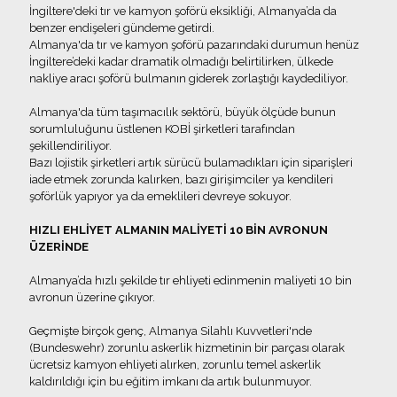
İngiltere'deki tır ve kamyon şoförü eksikliği, Almanya’da da
benzer endişeleri gündeme getirdi.
Almanya'da tır ve kamyon şoförü pazarındaki durumun henüz
İngiltere’deki kadar dramatik olmadığı belirtilirken, ülkede
nakliye aracı şoförü bulmanın giderek zorlaştığı kaydediliyor.
Almanya'da tüm taşımacılık sektörü, büyük ölçüde bunun
sorumluluğunu üstlenen KOBİ şirketleri tarafından
şekillendiriliyor.
Bazı lojistik şirketleri artık sürücü bulamadıkları için siparişleri
iade etmek zorunda kalırken, bazı girişimciler ya kendileri
şoförlük yapıyor ya da emeklileri devreye sokuyor.
HIZLI EHLİYET ALMANIN MALİYETİ 10 BİN AVRONUN
ÜZERİNDE
Almanya’da hızlı şekilde tır ehliyeti edinmenin maliyeti 10 bin
avronun üzerine çıkıyor.
Geçmişte birçok genç, Almanya Silahlı Kuvvetleri'nde
(Bundeswehr) zorunlu askerlik hizmetinin bir parçası olarak
ücretsiz kamyon ehliyeti alırken, zorunlu temel askerlik
kaldırıldığı için bu eğitim imkanı da artık bulunmuyor.