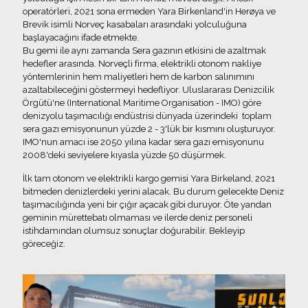
operatörleri, 2021 sona ermeden Yara Birkenland'in Herøya ve
Brevik isimli Norveç kasabaları arasındaki yolculuğuna
başlayacağını ifade etmekte.
Bu gemi ile aynı zamanda Sera gazının etkisini de azaltmak
hedefler arasında. Norveçli firma, elektrikli otonom nakliye
yöntemlerinin hem maliyetleri hem de karbon salınımını
azaltabileceğini göstermeyi hedefliyor. Uluslararası Denizcilik
Örgütü'ne (International Maritime Organisation - IMO) göre
denizyolu taşımacılığı endüstrisi dünyada üzerindeki toplam
sera gazı emisyonunun yüzde 2 - 3'lük bir kısmını oluşturuyor.
IMO'nun amacı ise 2050 yılına kadar sera gazı emisyonunu
2008'deki seviyelere kıyasla yüzde 50 düşürmek.
İlk tam otonom ve elektrikli kargo gemisi Yara Birkeland, 2021
bitmeden denizlerdeki yerini alacak. Bu durum gelecekte Deniz
taşımacılığında yeni bir çığır açacak gibi duruyor. Öte yandan
geminin mürettebatı olmaması ve ilerde deniz personeli
istihdamından olumsuz sonuçlar doğurabilir. Bekleyip
göreceğiz.