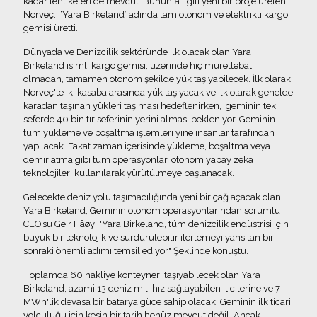
kadar tehlikeleri de mevcut. Bununla ilgili yeni bir proje üreten
Norveç. ‘Yara Birkeland’ adında tam otonom ve elektrikli kargo
gemisi üretti.
Dünyada ve Denizcilik sektöründe ilk olacak olan Yara
Birkeland isimli kargo gemisi, üzerinde hiç mürettebat
olmadan, tamamen otonom şekilde yük taşıyabilecek. İlk olarak
Norveç'te iki kasaba arasında yük taşıyacak ve ilk olarak genelde
karadan taşınan yükleri taşıması hedeflenirken, geminin tek
seferde 40 bin tır seferinin yerini alması bekleniyor. Geminin
tüm yükleme ve boşaltma işlemleri yine insanlar tarafından
yapılacak. Fakat zaman içerisinde yükleme, boşaltma veya
demir atma gibi tüm operasyonlar, otonom yapay zeka
teknolojileri kullanılarak yürütülmeye başlanacak.
Gelecekte deniz yolu taşımacılığında yeni bir çağ açacak olan
Yara Birkeland, Geminin otonom operasyonlarından sorumlu
CEO’su Geir Håøy; "Yara Birkeland, tüm denizcilik endüstrisi için
büyük bir teknolojik ve sürdürülebilir ilerlemeyi yansıtan bir
sonraki önemli adımı temsil ediyor" Şeklinde konuştu.
Toplamda 60 nakliye konteyneri taşıyabilecek olan Yara
Birkeland, azami 13 deniz mili hız sağlayabilen iticilerine ve 7
MWh'lik devasa bir batarya güce sahip olacak. Geminin ilk ticari
yolculuğu için kesin bir tarih henüz mevcut değil. Ancak