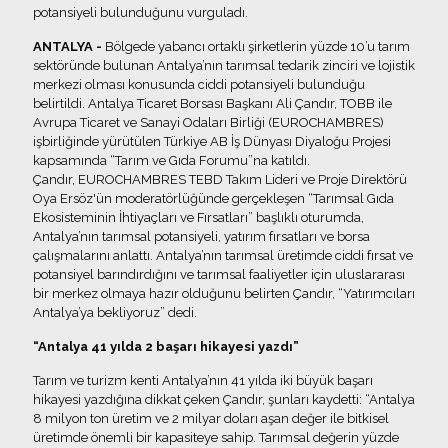
potansiyeli bulunduğunu vurguladı.
ANTALYA -
Bölgede yabancı ortaklı şirketlerin yüzde 10’u tarım
sektöründe bulunan Antalya’nın tarımsal tedarik zinciri ve lojistik
merkezi olması konusunda ciddi potansiyeli bulunduğu
belirtildi. Antalya Ticaret Borsası Başkanı Ali Çandır, TOBB ile
Avrupa Ticaret ve Sanayi Odaları Birliği (EUROCHAMBRES)
işbirliğinde yürütülen Türkiye AB İş Dünyası Diyaloğu Projesi
kapsamında “Tarım ve Gıda Forumu”na katıldı.
Çandır, EUROCHAMBRES TEBD Takım Lideri ve Proje Direktörü
Oya Ersöz'ün moderatörlüğünde gerçekleşen “Tarımsal Gıda
Ekosisteminin İhtiyaçları ve Fırsatları” başlıklı oturumda,
Antalya’nın tarımsal potansiyeli, yatırım fırsatları ve borsa
çalışmalarını anlattı. Antalya’nın tarımsal üretimde ciddi fırsat ve
potansiyel barındırdığını ve tarımsal faaliyetler için uluslararası
bir merkez olmaya hazır olduğunu belirten Çandır, “Yatırımcıları
Antalya’ya bekliyoruz” dedi.
“Antalya 41 yılda 2 başarı hikayesi yazdı”
Tarım ve turizm kenti Antalya’nın 41 yılda iki büyük başarı
hikayesi yazdığına dikkat çeken Çandır, şunları kaydetti: “Antalya
8 milyon ton üretim ve 2 milyar doları aşan değer ile bitkisel
üretimde önemli bir kapasiteye sahip. Tarımsal değerin yüzde